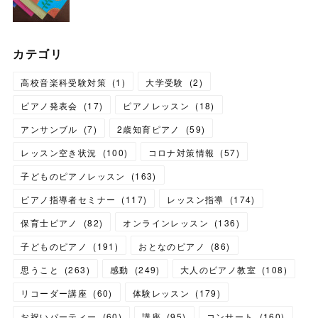
カテゴリ
高校音楽科受験対策
(
1
)
大学受験
(
2
)
ピアノ発表会
(
17
)
ピアノレッスン
(
18
)
アンサンブル
(
7
)
2歳知育ピアノ
(
59
)
レッスン空き状況
(
100
)
コロナ対策情報
(
57
)
子どものピアノレッスン
(
163
)
ピアノ指導者セミナー
(
117
)
レッスン指導
(
174
)
保育士ピアノ
(
82
)
オンラインレッスン
(
136
)
子どものピアノ
(
191
)
おとなのピアノ
(
86
)
思うこと
(
263
)
感動
(
249
)
大人のピアノ教室
(
108
)
リコーダー講座
(
60
)
体験レッスン
(
179
)
お祝いパーティー
(
60
)
講座
(
95
)
コンサート
(
160
)