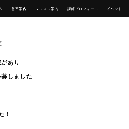
ム
教室案内
レッスン案内
講師プロフィール
イベント
！
表があり
応募しました
た！