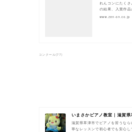
れんコンにたくさ
の結果、入賞作品
www.zen-on.co.jp
コンクール
(
77
)
いまさかピアノ教室 | 滋賀
滋賀県草津市でピアノを習うなら
寧なレッスンで初心者でも安心し