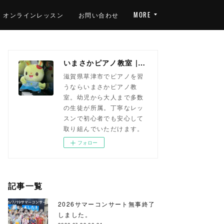
オンラインレッスン
お問い合わせ
MORE
いまさかピアノ教室 | 滋賀県草津市(南草津)のピアノ教室
滋賀県草津市でピアノを習
うならいまさかピアノ教
室。幼児から大人まで多数
の生徒が所属。丁寧なレッ
スンで初心者でも安心して
取り組んでいただけます。
フォロー
記事一覧
2026サマーコンサート無事終了
しました。