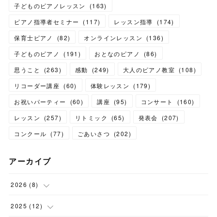
子どものピアノレッスン
(
163
)
ピアノ指導者セミナー
(
117
)
レッスン指導
(
174
)
保育士ピアノ
(
82
)
オンラインレッスン
(
136
)
子どものピアノ
(
191
)
おとなのピアノ
(
86
)
思うこと
(
263
)
感動
(
249
)
大人のピアノ教室
(
108
)
リコーダー講座
(
60
)
体験レッスン
(
179
)
お祝いパーティー
(
60
)
講座
(
95
)
コンサート
(
160
)
レッスン
(
257
)
リトミック
(
65
)
発表会
(
207
)
コンクール
(
77
)
ごあいさつ
(
202
)
アーカイブ
2026
(
8
)
(
1
)
2025
(
12
)