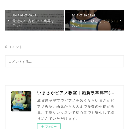
2017.08.07 00:43
2017.07.29 02:48
最近の中古ピアノ業界す
年中さん、ひとりでレッ
ごい！
スン！
0
コメント
いまさかピアノ教室 | 滋賀県草津市(南草津)のピアノ教室
滋賀県草津市でピアノを習うならいまさかピ
アノ教室。幼児から大人まで多数の生徒が所
属。丁寧なレッスンで初心者でも安心して取
り組んでいただけます。
フォロー