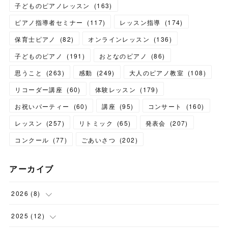
子どものピアノレッスン
(
163
)
ピアノ指導者セミナー
(
117
)
レッスン指導
(
174
)
保育士ピアノ
(
82
)
オンラインレッスン
(
136
)
子どものピアノ
(
191
)
おとなのピアノ
(
86
)
思うこと
(
263
)
感動
(
249
)
大人のピアノ教室
(
108
)
リコーダー講座
(
60
)
体験レッスン
(
179
)
お祝いパーティー
(
60
)
講座
(
95
)
コンサート
(
160
)
レッスン
(
257
)
リトミック
(
65
)
発表会
(
207
)
コンクール
(
77
)
ごあいさつ
(
202
)
アーカイブ
2026
(
8
)
(
1
)
2025
(
12
)