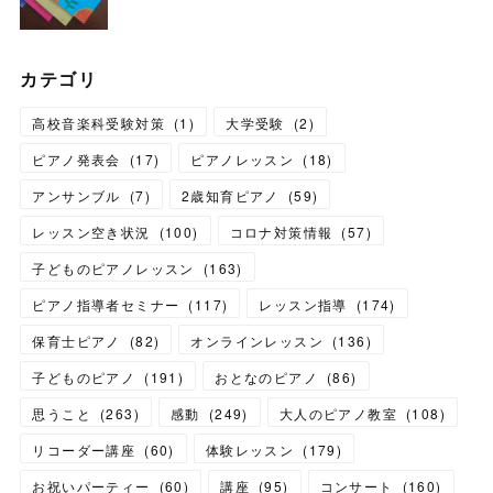
カテゴリ
高校音楽科受験対策
(
1
)
大学受験
(
2
)
ピアノ発表会
(
17
)
ピアノレッスン
(
18
)
アンサンブル
(
7
)
2歳知育ピアノ
(
59
)
レッスン空き状況
(
100
)
コロナ対策情報
(
57
)
子どものピアノレッスン
(
163
)
ピアノ指導者セミナー
(
117
)
レッスン指導
(
174
)
保育士ピアノ
(
82
)
オンラインレッスン
(
136
)
子どものピアノ
(
191
)
おとなのピアノ
(
86
)
思うこと
(
263
)
感動
(
249
)
大人のピアノ教室
(
108
)
リコーダー講座
(
60
)
体験レッスン
(
179
)
お祝いパーティー
(
60
)
講座
(
95
)
コンサート
(
160
)