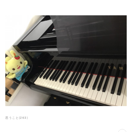
思うこと
(
263
)