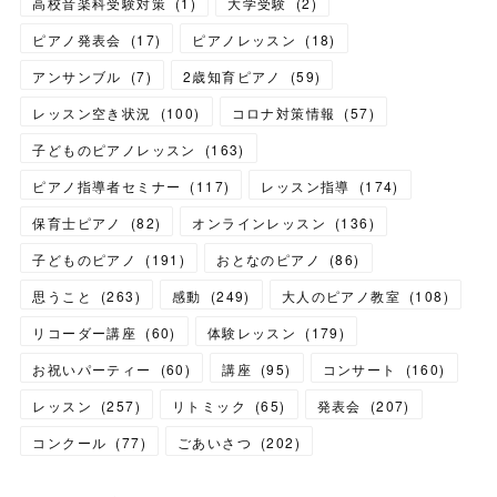
高校音楽科受験対策
(
1
)
大学受験
(
2
)
ピアノ発表会
(
17
)
ピアノレッスン
(
18
)
アンサンブル
(
7
)
2歳知育ピアノ
(
59
)
レッスン空き状況
(
100
)
コロナ対策情報
(
57
)
子どものピアノレッスン
(
163
)
ピアノ指導者セミナー
(
117
)
レッスン指導
(
174
)
保育士ピアノ
(
82
)
オンラインレッスン
(
136
)
子どものピアノ
(
191
)
おとなのピアノ
(
86
)
思うこと
(
263
)
感動
(
249
)
大人のピアノ教室
(
108
)
リコーダー講座
(
60
)
体験レッスン
(
179
)
お祝いパーティー
(
60
)
講座
(
95
)
コンサート
(
160
)
レッスン
(
257
)
リトミック
(
65
)
発表会
(
207
)
コンクール
(
77
)
ごあいさつ
(
202
)