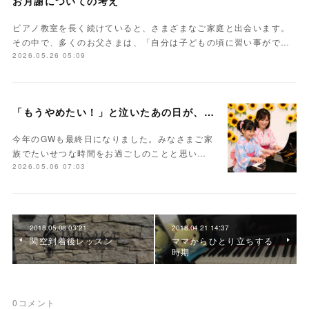
お月謝についての考え
ピアノ教室を長く続けていると、さまざまなご家庭と出会います。
その中で、多くのお父さまは、「自分は子どもの頃に習い事がで…
2026.05.26 05:09
「もうやめたい！」と泣いたあの日が、未来の力になる
今年のGWも最終日になりました。みなさまご家
族でたいせつな時間をお過ごしのことと思い…
2026.05.06 07:03
2018.05.08 03:21
2018.04.21 14:37
関空到着後レッスン
ママからひとり立ちする
時期
0
コメント