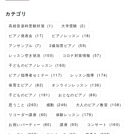
カテゴリ
高校音楽科受験対策
(
1
)
大学受験
(
2
)
ピアノ発表会
(
17
)
ピアノレッスン
(
18
)
アンサンブル
(
7
)
2歳知育ピアノ
(
59
)
レッスン空き状況
(
100
)
コロナ対策情報
(
57
)
子どものピアノレッスン
(
163
)
ピアノ指導者セミナー
(
117
)
レッスン指導
(
174
)
保育士ピアノ
(
82
)
オンラインレッスン
(
136
)
子どものピアノ
(
191
)
おとなのピアノ
(
86
)
思うこと
(
263
)
感動
(
249
)
大人のピアノ教室
(
108
)
リコーダー講座
(
60
)
体験レッスン
(
179
)
お祝いパーティー
(
60
)
講座
(
95
)
コンサート
(
160
)