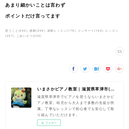
あまり細かいことは言わず
ポイントだけ言ってます
思うこと
(
263
)
感動
(
249
)
体験レッスン
(
179
)
コンサート
(
160
)
レッスン
(
257
)
ごあいさつ
(
202
)
いまさかピアノ教室 | 滋賀県草津市(南草津)のピアノ教室
滋賀県草津市でピアノを習うならいまさかピ
アノ教室。幼児から大人まで多数の生徒が所
属。丁寧なレッスンで初心者でも安心して取
り組んでいただけます。
フォロー