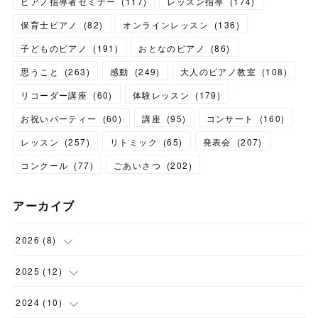
ピアノ指導者セミナー
(
117
)
レッスン指導
(
174
)
保育士ピアノ
(
82
)
オンラインレッスン
(
136
)
子どものピアノ
(
191
)
おとなのピアノ
(
86
)
思うこと
(
263
)
感動
(
249
)
大人のピアノ教室
(
108
)
リコーダー講座
(
60
)
体験レッスン
(
179
)
お祝いパーティー
(
60
)
講座
(
95
)
コンサート
(
160
)
レッスン
(
257
)
リトミック
(
65
)
発表会
(
207
)
コンクール
(
77
)
ごあいさつ
(
202
)
アーカイブ
2026
(
8
)
(
1
)
2025
(
12
)
(
3
)
(
1
)
2024
(
10
)