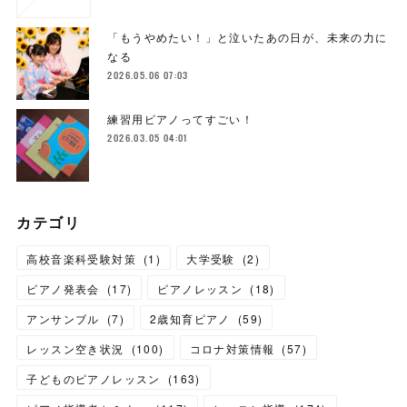
「もうやめたい！」と泣いたあの日が、未来の力に
なる
2026.05.06 07:03
練習用ピアノってすごい！
2026.03.05 04:01
カテゴリ
高校音楽科受験対策
(
1
)
大学受験
(
2
)
ピアノ発表会
(
17
)
ピアノレッスン
(
18
)
アンサンブル
(
7
)
2歳知育ピアノ
(
59
)
レッスン空き状況
(
100
)
コロナ対策情報
(
57
)
子どものピアノレッスン
(
163
)