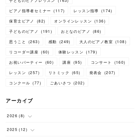
子どものピアノレッスン
(
163
)
ピアノ指導者セミナー
(
117
)
レッスン指導
(
174
)
保育士ピアノ
(
82
)
オンラインレッスン
(
136
)
子どものピアノ
(
191
)
おとなのピアノ
(
86
)
思うこと
(
263
)
感動
(
249
)
大人のピアノ教室
(
108
)
リコーダー講座
(
60
)
体験レッスン
(
179
)
お祝いパーティー
(
60
)
講座
(
95
)
コンサート
(
160
)
レッスン
(
257
)
リトミック
(
65
)
発表会
(
207
)
コンクール
(
77
)
ごあいさつ
(
202
)
アーカイブ
2026
(
8
)
(
1
)
2025
(
12
)