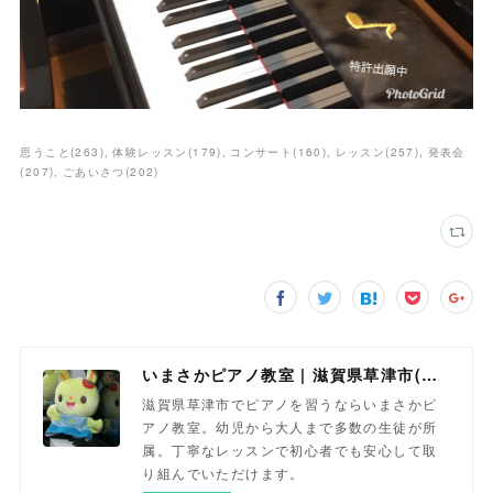
思うこと
(
263
)
体験レッスン
(
179
)
コンサート
(
160
)
レッスン
(
257
)
発表会
(
207
)
ごあいさつ
(
202
)
いまさかピアノ教室 | 滋賀県草津市(南草津)のピアノ教室
滋賀県草津市でピアノを習うならいまさかピ
アノ教室。幼児から大人まで多数の生徒が所
属。丁寧なレッスンで初心者でも安心して取
り組んでいただけます。