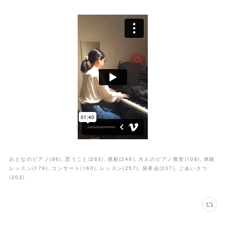
おとなのピアノ
(
86
)
思うこと
(
263
)
感動
(
249
)
大人のピアノ教室
(
108
)
体験
レッスン
(
179
)
コンサート
(
160
)
レッスン
(
257
)
発表会
(
207
)
ごあいさつ
(
202
)