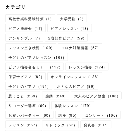
カテゴリ
高校音楽科受験対策
(
1
)
大学受験
(
2
)
ピアノ発表会
(
17
)
ピアノレッスン
(
18
)
アンサンブル
(
7
)
2歳知育ピアノ
(
59
)
レッスン空き状況
(
100
)
コロナ対策情報
(
57
)
子どものピアノレッスン
(
163
)
ピアノ指導者セミナー
(
117
)
レッスン指導
(
174
)
保育士ピアノ
(
82
)
オンラインレッスン
(
136
)
子どものピアノ
(
191
)
おとなのピアノ
(
86
)
思うこと
(
263
)
感動
(
249
)
大人のピアノ教室
(
108
)
リコーダー講座
(
60
)
体験レッスン
(
179
)
お祝いパーティー
(
60
)
講座
(
95
)
コンサート
(
160
)
レッスン
(
257
)
リトミック
(
65
)
発表会
(
207
)