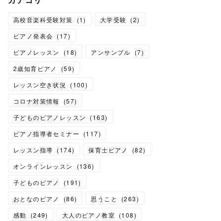
高校音楽科受験対策
(
1
)
大学受験
(
2
)
ピアノ発表会
(
17
)
ピアノレッスン
(
18
)
アンサンブル
(
7
)
2歳知育ピアノ
(
59
)
レッスン空き状況
(
100
)
コロナ対策情報
(
57
)
子どものピアノレッスン
(
163
)
ピアノ指導者セミナー
(
117
)
レッスン指導
(
174
)
保育士ピアノ
(
82
)
オンラインレッスン
(
136
)
子どものピアノ
(
191
)
おとなのピアノ
(
86
)
思うこと
(
263
)
感動
(
249
)
大人のピアノ教室
(
108
)