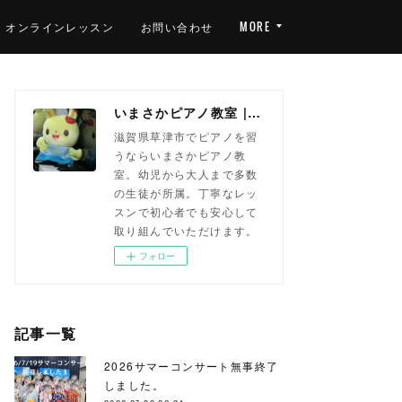
オンラインレッスン
お問い合わせ
MORE
いまさかピアノ教室 | 滋賀県草津市(南草津)のピアノ教室
滋賀県草津市でピアノを習
うならいまさかピアノ教
室。幼児から大人まで多数
の生徒が所属。丁寧なレッ
スンで初心者でも安心して
取り組んでいただけます。
フォロー
記事一覧
2026サマーコンサート無事終了
しました。