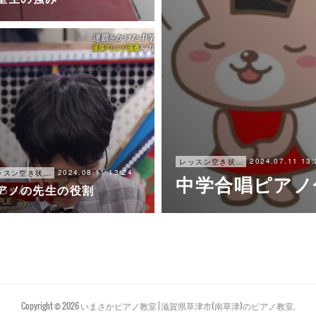
2024.07.11 13:
レッスン空き状況
2024.08.11 13:24
レッスン空き状況
中学合唱ピアノ
アノの先生の役割
Copyright ©
2026
いまさかピアノ教室 | 滋賀県草津市(南草津)のピアノ教室
.