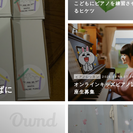
こどもにピアノを練習さ
るヒケツ
2025.03.19 07:3
ピアノレッスン
オンラインキッズピアノ
ばに
座生募集