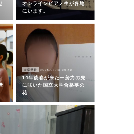
せ
オンラインピアノ生が各地
にいます。
2025.03.15 00:50
大学受験
14年後春が来たー努力の先
4
講
に咲いた国立大学合格夢の
花