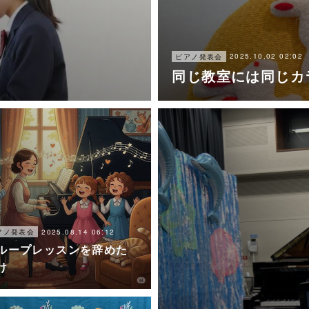
2025.10.02 02:02
ピアノ発表会
同じ教室には同じカ
2025.08.14 06:12
アノ発表会
ループレッスンを辞めた
け