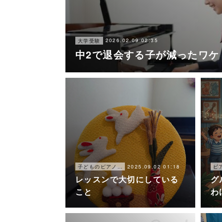
2026.02.09 02:35
大学受験
中2で退会する子が減ったワケ
2025.09.02 01:18
子どものピアノレッスン
ピ
レッスンで大切にしている
グ
こと
わ