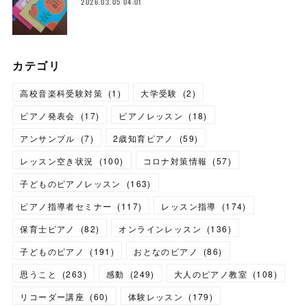
2026.03.05 04:01
カテゴリ
高校音楽科受験対策
(
1
)
大学受験
(
2
)
ピアノ発表会
(
17
)
ピアノレッスン
(
18
)
アンサンブル
(
7
)
2歳知育ピアノ
(
59
)
レッスン空き状況
(
100
)
コロナ対策情報
(
57
)
子どものピアノレッスン
(
163
)
ピアノ指導者セミナー
(
117
)
レッスン指導
(
174
)
保育士ピアノ
(
82
)
オンラインレッスン
(
136
)
子どものピアノ
(
191
)
おとなのピアノ
(
86
)
思うこと
(
263
)
感動
(
249
)
大人のピアノ教室
(
108
)
リコーダー講座
(
60
)
体験レッスン
(
179
)