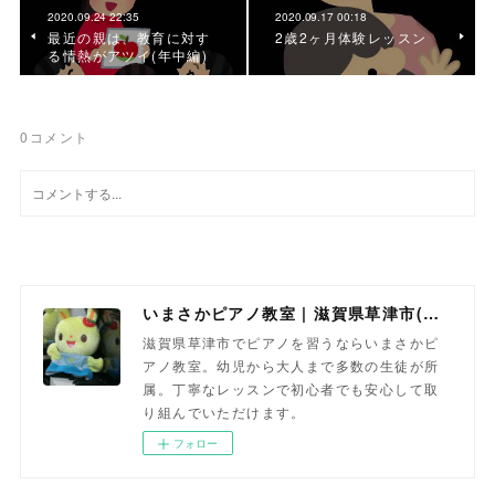
2020.09.24 22:35
2020.09.17 00:18
最近の親は、教育に対す
2歳2ヶ月体験レッスン
る情熱がアツイ(年中編)
0
コメント
いまさかピアノ教室 | 滋賀県草津市(南草津)のピアノ教室
滋賀県草津市でピアノを習うならいまさかピ
アノ教室。幼児から大人まで多数の生徒が所
属。丁寧なレッスンで初心者でも安心して取
り組んでいただけます。
フォロー