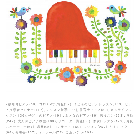
2歳知育ピアノ
(
59
)
コロナ対策情報
(
57
)
子どものピアノレッスン
(
163
)
ピア
ノ指導者セミナー
(
117
)
レッスン指導
(
174
)
保育士ピアノ
(
82
)
オンラインレ
ッスン
(
136
)
子どものピアノ
(
191
)
おとなのピアノ
(
86
)
思うこと
(
263
)
感動
(
249
)
大人のピアノ教室
(
108
)
リコーダー講座
(
60
)
体験レッスン
(
179
)
お祝
いパーティー
(
60
)
講座
(
95
)
コンサート
(
160
)
レッスン
(
257
)
リトミック
(
65
)
発表会
(
207
)
コンクール
(
77
)
ごあいさつ
(
202
)