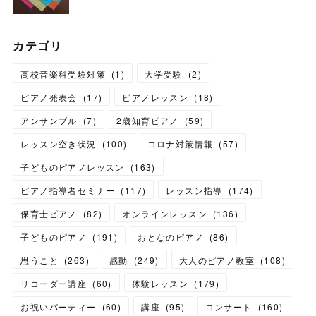
カテゴリ
高校音楽科受験対策
(
1
)
大学受験
(
2
)
ピアノ発表会
(
17
)
ピアノレッスン
(
18
)
アンサンブル
(
7
)
2歳知育ピアノ
(
59
)
レッスン空き状況
(
100
)
コロナ対策情報
(
57
)
子どものピアノレッスン
(
163
)
ピアノ指導者セミナー
(
117
)
レッスン指導
(
174
)
保育士ピアノ
(
82
)
オンラインレッスン
(
136
)
子どものピアノ
(
191
)
おとなのピアノ
(
86
)
思うこと
(
263
)
感動
(
249
)
大人のピアノ教室
(
108
)
リコーダー講座
(
60
)
体験レッスン
(
179
)
お祝いパーティー
(
60
)
講座
(
95
)
コンサート
(
160
)