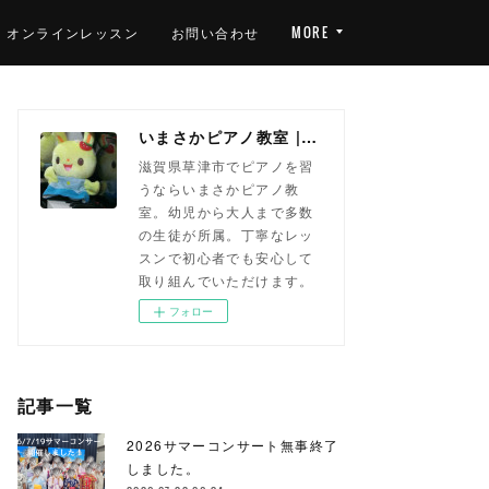
オンラインレッスン
お問い合わせ
MORE
いまさかピアノ教室 | 滋賀県草津市(南草津)のピアノ教室
滋賀県草津市でピアノを習
うならいまさかピアノ教
室。幼児から大人まで多数
の生徒が所属。丁寧なレッ
スンで初心者でも安心して
取り組んでいただけます。
フォロー
記事一覧
2026サマーコンサート無事終了
しました。