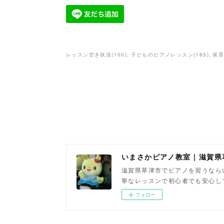
レッスン空き状況
(
100
)
子どものピアノレッスン
(
163
)
保
いまさかピアノ教室 | 滋賀
滋賀県草津市でピアノを習うなら
寧なレッスンで初心者でも安心し
フォロー