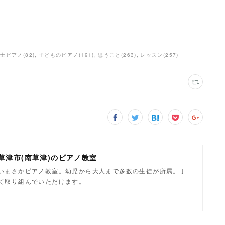
育士ピアノ
(
82
)
子どものピアノ
(
191
)
思うこと
(
263
)
レッスン
(
257
)
県草津市(南草津)のピアノ教室
いまさかピアノ教室。幼児から大人まで多数の生徒が所属。丁
て取り組んでいただけます。