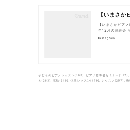
【いまさかピアノ教室
年12月の発表会 
Instagram
子どものピアノレッスン
(
163
)
ピアノ指導者セミナー
(
117
)
と
(
263
)
感動
(
249
)
体験レッスン
(
179
)
レッスン
(
257
)
発