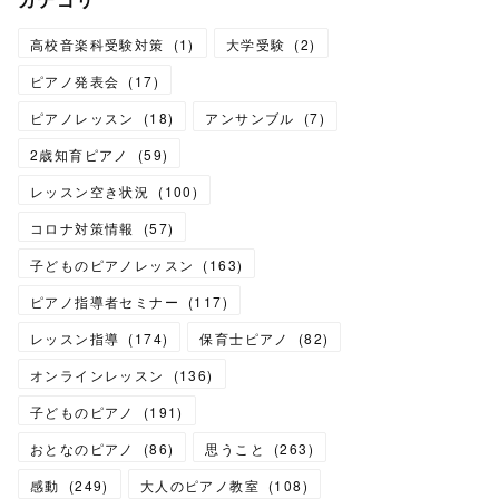
高校音楽科受験対策
(
1
)
大学受験
(
2
)
ピアノ発表会
(
17
)
ピアノレッスン
(
18
)
アンサンブル
(
7
)
2歳知育ピアノ
(
59
)
レッスン空き状況
(
100
)
コロナ対策情報
(
57
)
子どものピアノレッスン
(
163
)
ピアノ指導者セミナー
(
117
)
レッスン指導
(
174
)
保育士ピアノ
(
82
)
オンラインレッスン
(
136
)
子どものピアノ
(
191
)
おとなのピアノ
(
86
)
思うこと
(
263
)
感動
(
249
)
大人のピアノ教室
(
108
)