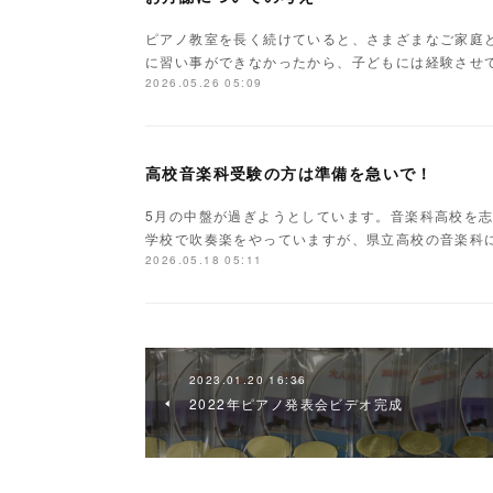
ピアノ教室を長く続けていると、さまざまなご家庭
に習い事ができなかったから、子どもには経験させ
2026.05.26 05:09
高校音楽科受験の方は準備を急いで！
5月の中盤が過ぎようとしています。音楽科高校を
学校で吹奏楽をやっていますが、県立高校の音楽科
2026.05.18 05:11
2023.01.20 16:36
2022年ピアノ発表会ビデオ完成