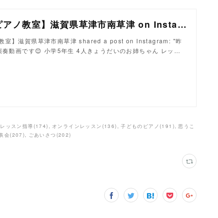
【いまさかピアノ教室】滋賀県草津市南草津 on Instagram: "昨年12月の発表会 演奏動画です😊 小学5年生 4人きょうだいのお姉ちゃん レッスンで弟や妹の面倒を 本当によく見て
】滋賀県草津市南草津 shared a post on Instagram: "昨
演奏動画です😊 小学5年生 4人きょうだいのお姉ちゃん レッ…
レッスン指導
(
174
)
オンラインレッスン
(
136
)
子どものピアノ
(
191
)
思うこ
表会
(
207
)
ごあいさつ
(
202
)