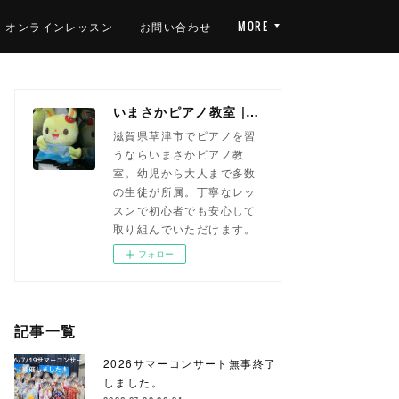
オンラインレッスン
お問い合わせ
MORE
いまさかピアノ教室 | 滋賀県草津市(南草津)のピアノ教室
滋賀県草津市でピアノを習
うならいまさかピアノ教
室。幼児から大人まで多数
の生徒が所属。丁寧なレッ
スンで初心者でも安心して
取り組んでいただけます。
フォロー
記事一覧
2026サマーコンサート無事終了
しました。