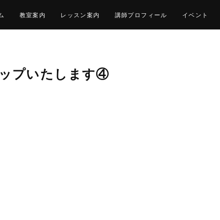
ム
教室案内
レッスン案内
講師プロフィール
イベント
画アップいたします④