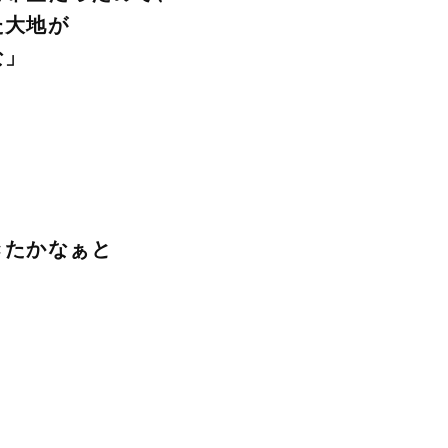
た大地が
な」
きたかなぁと