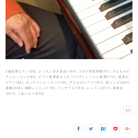
2歳知育ピアノ
(
59
)
レッスン空き状況
(
100
)
コロナ対策情報
(
57
)
子どものピ
アノレッスン
(
163
)
ピアノ指導者セミナー
(
117
)
レッスン指導
(
174
)
保育士
ピアノ
(
82
)
オンラインレッスン
(
136
)
子どものピアノ
(
191
)
思うこと
(
263
)
感動
(
249
)
体験レッスン
(
179
)
コンサート
(
160
)
レッスン
(
257
)
発表会
(
207
)
ごあいさつ
(
202
)