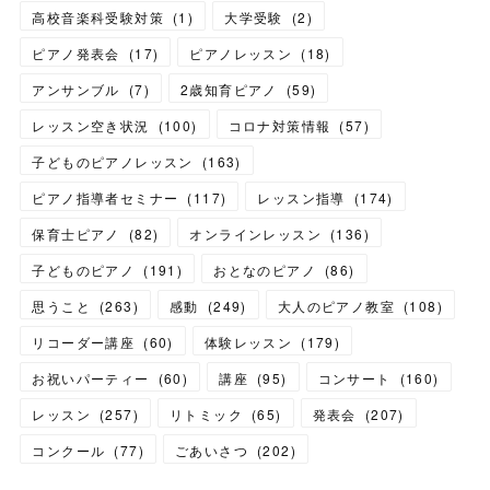
高校音楽科受験対策
(
1
)
大学受験
(
2
)
ピアノ発表会
(
17
)
ピアノレッスン
(
18
)
アンサンブル
(
7
)
2歳知育ピアノ
(
59
)
レッスン空き状況
(
100
)
コロナ対策情報
(
57
)
子どものピアノレッスン
(
163
)
ピアノ指導者セミナー
(
117
)
レッスン指導
(
174
)
保育士ピアノ
(
82
)
オンラインレッスン
(
136
)
子どものピアノ
(
191
)
おとなのピアノ
(
86
)
思うこと
(
263
)
感動
(
249
)
大人のピアノ教室
(
108
)
リコーダー講座
(
60
)
体験レッスン
(
179
)
お祝いパーティー
(
60
)
講座
(
95
)
コンサート
(
160
)
レッスン
(
257
)
リトミック
(
65
)
発表会
(
207
)
コンクール
(
77
)
ごあいさつ
(
202
)