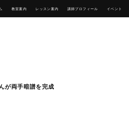
ム
教室案内
レッスン案内
講師プロフィール
イベント
んが両手暗譜を完成