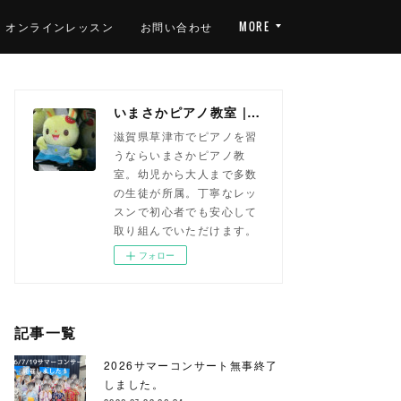
オンラインレッスン
お問い合わせ
MORE
いまさかピアノ教室 | 滋賀県草津市(南草津)のピアノ教室
滋賀県草津市でピアノを習
うならいまさかピアノ教
室。幼児から大人まで多数
の生徒が所属。丁寧なレッ
スンで初心者でも安心して
取り組んでいただけます。
フォロー
記事一覧
2026サマーコンサート無事終了
しました。