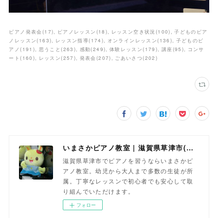
ピアノ発表会
(
17
)
ピアノレッスン
(
18
)
レッスン空き状況
(
100
)
子どものピア
ノレッスン
(
163
)
レッスン指導
(
174
)
オンラインレッスン
(
136
)
子どものピ
アノ
(
191
)
思うこと
(
263
)
感動
(
249
)
体験レッスン
(
179
)
講座
(
95
)
コンサ
ート
(
160
)
レッスン
(
257
)
発表会
(
207
)
ごあいさつ
(
202
)
いまさかピアノ教室 | 滋賀県草津市(南草津)のピアノ教室
滋賀県草津市でピアノを習うならいまさかピ
アノ教室。幼児から大人まで多数の生徒が所
属。丁寧なレッスンで初心者でも安心して取
り組んでいただけます。
フォロー