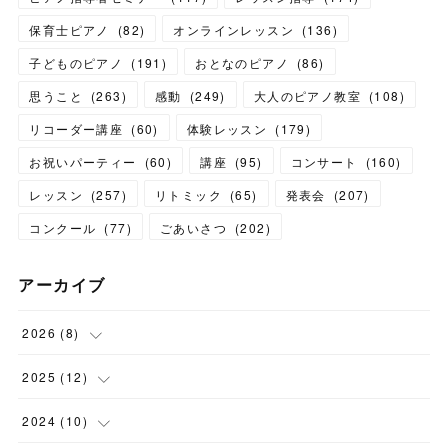
保育士ピアノ
(
82
)
オンラインレッスン
(
136
)
子どものピアノ
(
191
)
おとなのピアノ
(
86
)
思うこと
(
263
)
感動
(
249
)
大人のピアノ教室
(
108
)
リコーダー講座
(
60
)
体験レッスン
(
179
)
お祝いパーティー
(
60
)
講座
(
95
)
コンサート
(
160
)
レッスン
(
257
)
リトミック
(
65
)
発表会
(
207
)
コンクール
(
77
)
ごあいさつ
(
202
)
アーカイブ
2026
(
8
)
(
1
)
2025
(
12
)
(
3
)
(
1
)
2024
(
10
)