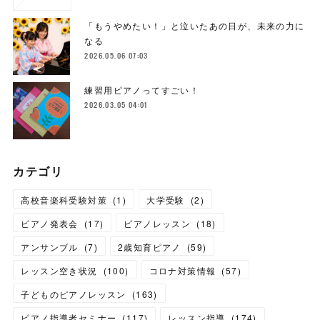
「もうやめたい！」と泣いたあの日が、未来の力に
なる
2026.05.06 07:03
練習用ピアノってすごい！
2026.03.05 04:01
カテゴリ
高校音楽科受験対策
(
1
)
大学受験
(
2
)
ピアノ発表会
(
17
)
ピアノレッスン
(
18
)
アンサンブル
(
7
)
2歳知育ピアノ
(
59
)
レッスン空き状況
(
100
)
コロナ対策情報
(
57
)
子どものピアノレッスン
(
163
)
ピアノ指導者セミナー
(
117
)
レッスン指導
(
174
)