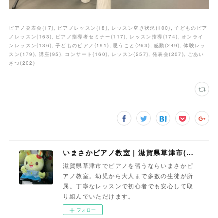
ピアノ発表会
(
17
)
ピアノレッスン
(
18
)
レッスン空き状況
(
100
)
子どものピア
ノレッスン
(
163
)
ピアノ指導者セミナー
(
117
)
レッスン指導
(
174
)
オンライ
ンレッスン
(
136
)
子どものピアノ
(
191
)
思うこと
(
263
)
感動
(
249
)
体験レッ
スン
(
179
)
講座
(
95
)
コンサート
(
160
)
レッスン
(
257
)
発表会
(
207
)
ごあい
さつ
(
202
)
いまさかピアノ教室 | 滋賀県草津市(南草津)のピアノ教室
滋賀県草津市でピアノを習うならいまさかピ
アノ教室。幼児から大人まで多数の生徒が所
属。丁寧なレッスンで初心者でも安心して取
り組んでいただけます。
フォロー