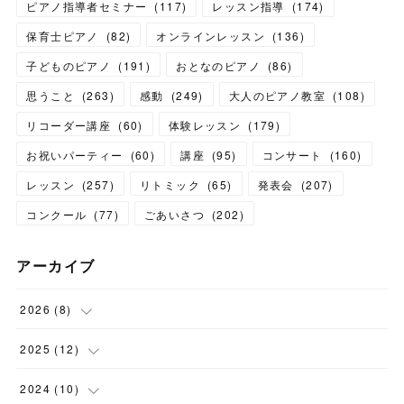
ピアノ指導者セミナー
(
117
)
レッスン指導
(
174
)
保育士ピアノ
(
82
)
オンラインレッスン
(
136
)
子どものピアノ
(
191
)
おとなのピアノ
(
86
)
思うこと
(
263
)
感動
(
249
)
大人のピアノ教室
(
108
)
リコーダー講座
(
60
)
体験レッスン
(
179
)
お祝いパーティー
(
60
)
講座
(
95
)
コンサート
(
160
)
レッスン
(
257
)
リトミック
(
65
)
発表会
(
207
)
コンクール
(
77
)
ごあいさつ
(
202
)
アーカイブ
2026
(
8
)
(
1
)
2025
(
12
)
(
3
)
(
1
)
2024
(
10
)