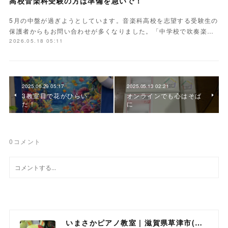
高校音楽科受験の方は準備を急いで！
5月の中盤が過ぎようとしています。音楽科高校を志望する受験生の
保護者からもお問い合わせが多くなりました。「中学校で吹奏楽…
2026.05.18 05:11
2025.06.29 05:17
2025.05.13 02:21
3教室目で花がひらい
オンラインでも心はそば
た！
に
0
コメント
いまさかピアノ教室 | 滋賀県草津市(南草津)のピアノ教室