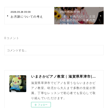
2026.05.06 07:03
2026.05.26 05:09
「もうやめたい！」と泣
お月謝についての考え
いたあの日が、未来の力
になる
0
コメント
いまさかピアノ教室 | 滋賀県草津市(南草津)のピアノ教室
滋賀県草津市でピアノを習うならいまさかピ
アノ教室。幼児から大人まで多数の生徒が所
属。丁寧なレッスンで初心者でも安心して取
り組んでいただけます。
フォロー