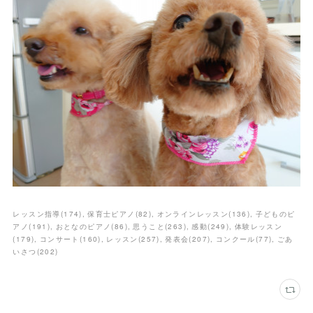
レッスン指導
(
174
)
保育士ピアノ
(
82
)
オンラインレッスン
(
136
)
子どものピ
アノ
(
191
)
おとなのピアノ
(
86
)
思うこと
(
263
)
感動
(
249
)
体験レッスン
(
179
)
コンサート
(
160
)
レッスン
(
257
)
発表会
(
207
)
コンクール
(
77
)
ごあ
いさつ
(
202
)