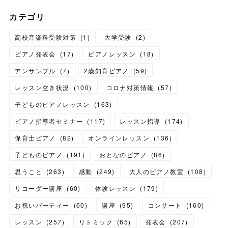
カテゴリ
高校音楽科受験対策
(
1
)
大学受験
(
2
)
ピアノ発表会
(
17
)
ピアノレッスン
(
18
)
アンサンブル
(
7
)
2歳知育ピアノ
(
59
)
レッスン空き状況
(
100
)
コロナ対策情報
(
57
)
子どものピアノレッスン
(
163
)
ピアノ指導者セミナー
(
117
)
レッスン指導
(
174
)
保育士ピアノ
(
82
)
オンラインレッスン
(
136
)
子どものピアノ
(
191
)
おとなのピアノ
(
86
)
思うこと
(
263
)
感動
(
249
)
大人のピアノ教室
(
108
)
リコーダー講座
(
60
)
体験レッスン
(
179
)
お祝いパーティー
(
60
)
講座
(
95
)
コンサート
(
160
)
レッスン
(
257
)
リトミック
(
65
)
発表会
(
207
)