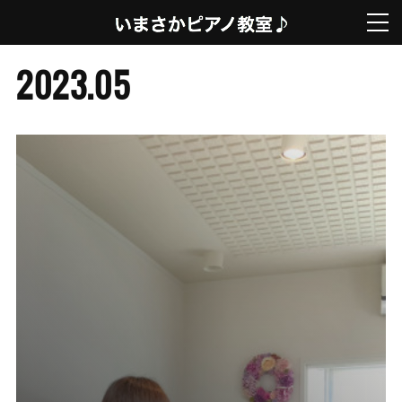
2023
.
05